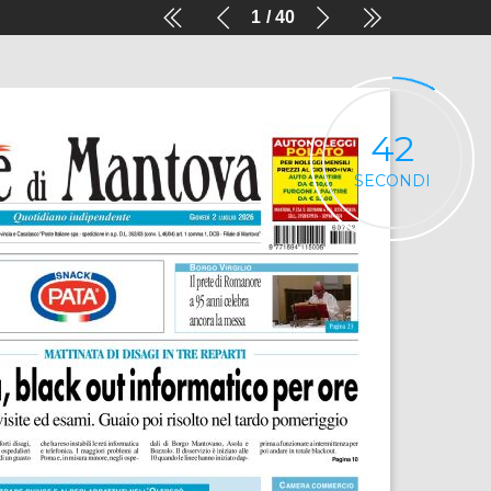
1
40
41
SECONDI