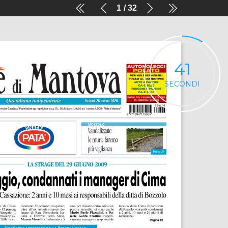
1
32
41
SECONDI