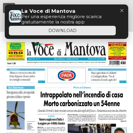
Menu
✕
La Voce di Mantova
Per una esperienza migliore scarica
gratuitamente la nostra app
DOWNLOAD