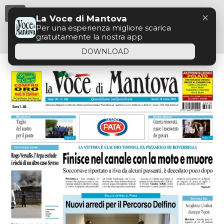
Menu
✕
La Voce di Mantova
Per una esperienza migliore scarica
gratuitamente la nostra app
DOWNLOAD