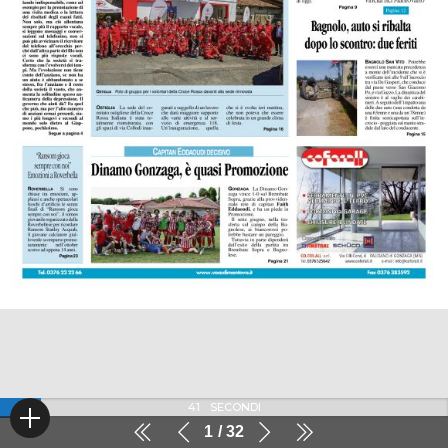
41
SECONDI
1
32