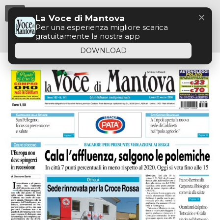
Menu
✕
La Voce di Mantova
Per una esperienza migliore scarica
gratuitamente la nostra app
DOWNLOAD