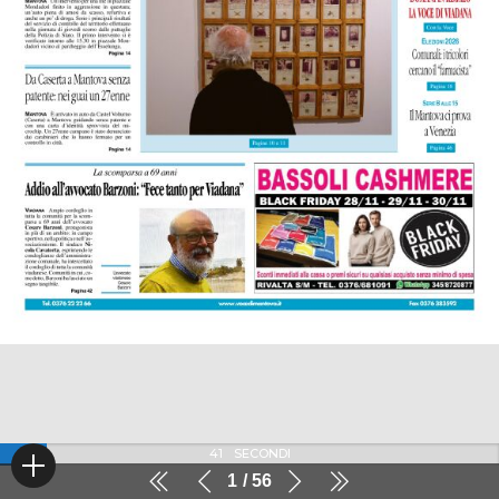
41
SECONDI
1
56