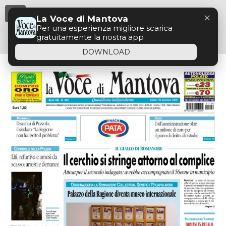
Menu
✕
La Voce di Mantova
Per una esperienza migliore scarica
gratuitamente la nostra app
DOWNLOAD