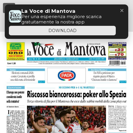
Menu
✕
La Voce di Mantova
Per una esperienza migliore scarica
gratuitamente la nostra app
DOWNLOAD