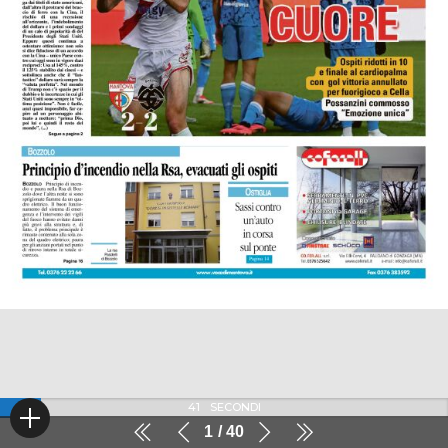
41
SECONDI
1
40