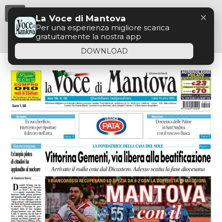
Menu
✕
La Voce di Mantova
Per una esperienza migliore scarica
gratuitamente la nostra app
DOWNLOAD