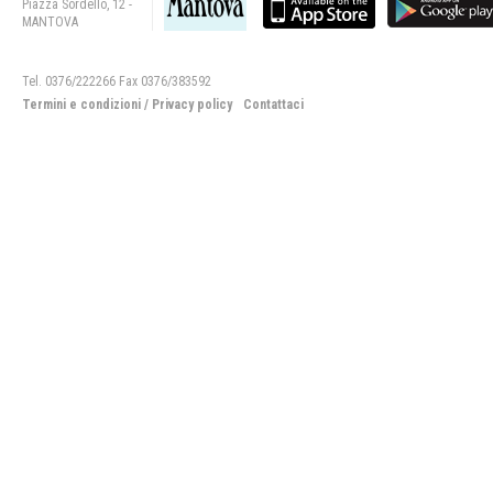
Piazza Sordello, 12 -
MANTOVA
Tel. 0376/222266 Fax 0376/383592
Termini e condizioni
/
Privacy policy
Contattaci